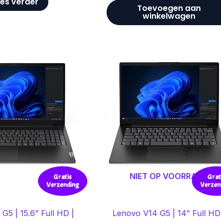
es verder
Toevoegen aan
winkelwagen
NIET OP VOORRAAD
Gratis
Grat
Verzending
Verzen
G5 | 15.6” Full HD |
Lenovo V14 G5 | 14” Full HD