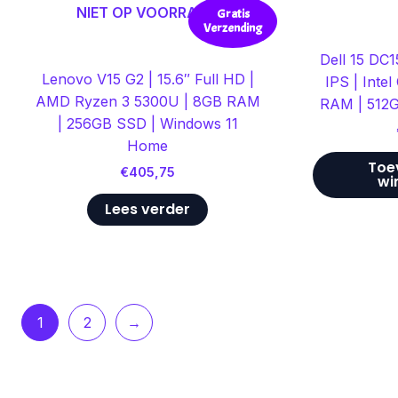
NIET OP VOORRAAD
Gratis
Verzending
Dell 15 DC1
Lenovo V15 G2 | 15.6″ Full HD |
IPS | Inte
AMD Ryzen 3 5300U | 8GB RAM
RAM | 512
| 256GB SSD | Windows 11
Home
Toe
€
405,75
wi
Lees verder
1
2
→