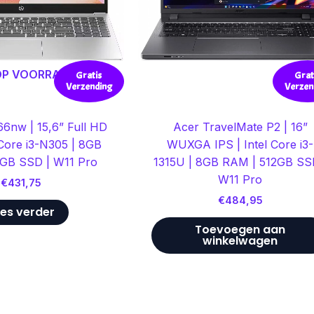
 OP VOORRAAD
Gratis
Grat
Verzending
Verzen
6nw | 15,6” Full HD
Acer TravelMate P2 | 16”
 Core i3-N305 | 8GB
WUXGA IPS | Intel Core i3-
GB SSD | W11 Pro
1315U | 8GB RAM | 512GB SS
W11 Pro
€
431,75
€
484,95
es verder
Toevoegen aan
winkelwagen