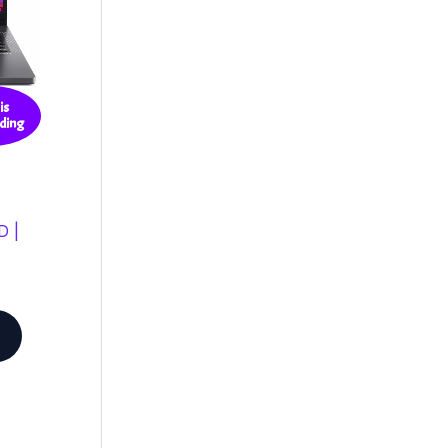
is
ding
D |