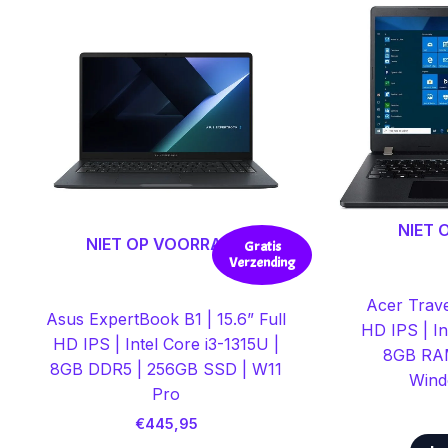
NIET
NIET OP VOORRAAD
Gratis
Verzending
Acer Trave
Asus ExpertBook B1 | 15.6” Full
HD IPS | In
HD IPS | Intel Core i3-1315U |
8GB RAM
8GB DDR5 | 256GB SSD | W11
Wind
Pro
€
445,95