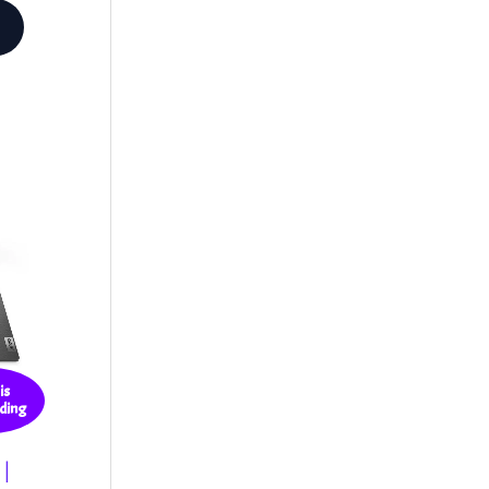
is
ding
 |