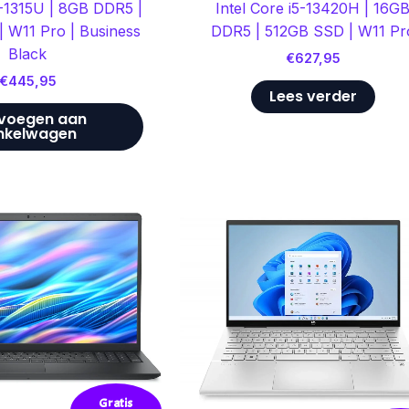
3-1315U | 8GB DDR5 |
Intel Core i5-13420H | 16G
 W11 Pro | Business
DDR5 | 512GB SSD | W11 Pr
Black
€
627,95
€
445,95
Lees verder
voegen aan
nkelwagen
Gratis