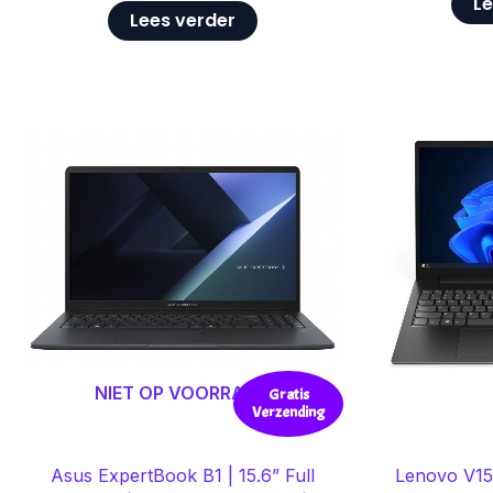
Le
Lees verder
NIET OP VOORRAAD
Gratis
Verzending
Asus ExpertBook B1 | 15.6” Full
Lenovo V15 