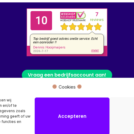
Vraag een bedrijfsaccount aan!
Cookies
 fysieke winkel of bezoekadres, wij leveren uw product rechtstreeks van
ken wij
n en/of te
Herroeping aanvragen →
gegevens zoals
Accepteren
mming geeft of uw
 functies en