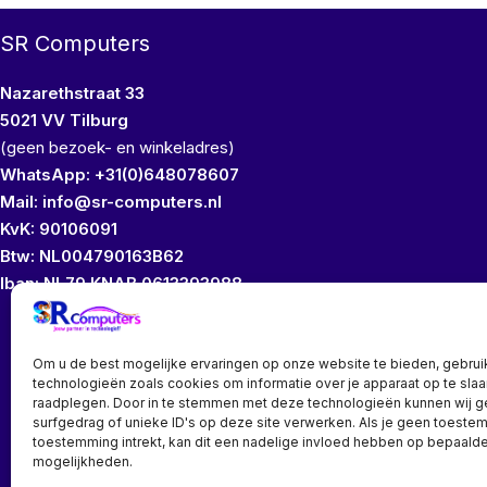
SR Computers
Nazarethstraat 33
5021 VV Tilburg
(geen bezoek- en winkeladres)
WhatsApp: +31(0)648078607
Mail: info@sr-computers.nl
KvK: 90106091
Btw: NL004790163B62
Iban: NL79 KNAB 0613393988
Wij bezitten geen
Om u de best mogelijke ervaringen op onze website te bieden, gebrui
technologieën zoals cookies om informatie over je apparaat op te slaa
raadplegen. Door in te stemmen met deze technologieën kunnen wij 
surfgedrag of unieke ID's op deze site verwerken. Als je geen toeste
toestemming intrekt, kan dit een nadelige invloed hebben op bepaalde
mogelijkheden.