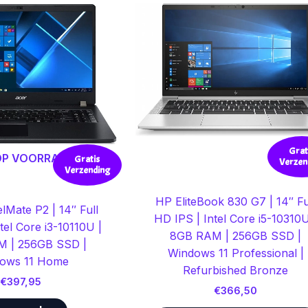
Grat
 OP VOORRAAD
Gratis
Verzen
Verzending
HP EliteBook 830 G7 | 14″ Fu
lMate P2 | 14″ Full
HD IPS | Intel Core i5-10310U
tel Core i3-10110U |
8GB RAM | 256GB SSD |
 | 256GB SSD |
Windows 11 Professional |
ows 11 Home
Refurbished Bronze
€
397,95
€
366,50