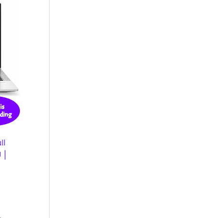
is
ding
ll
 |