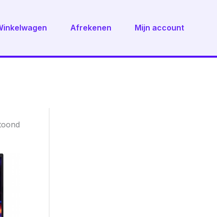
Winkelwagen
Afrekenen
Mijn account
Gesorteerd
etoond
op
nieuwste