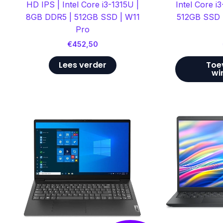
HD IPS | Intel Core i3-1315U |
Intel Core i
8GB DDR5 | 512GB SSD | W11
512GB SSD |
Pro
€
452,50
Lees verder
Toe
wi