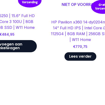
Verzending
NIET OP VOORRAAD
Grat
Verzen
5250 | 15.6” Full HD
l Core 3 100U | 8GB
HP Pavilion x360 14-dy0204n
GB SSD | W11 Home
14” Full HD IPS | Intel Core i
1125G4 | 8GB RAM | 256GB 
€
484,95
| W11 Home
voegen aan
€
770,75
nkelwagen
Lees verder