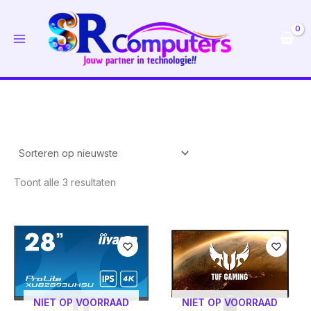
Ga
naar
de
inhoud
Gesorteerd
Toont alle 3 resultaten
op
nieuwste
NIET OP VOORRAAD
NIET OP VOORRAAD