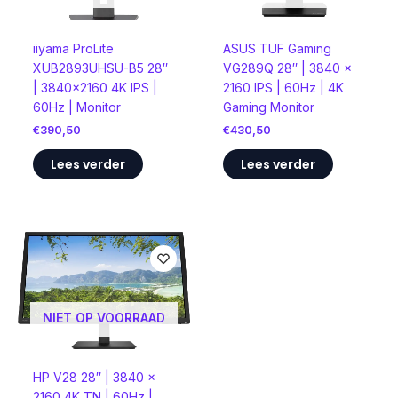
iiyama ProLite
ASUS TUF Gaming
XUB2893UHSU-B5 28″
VG289Q 28″ | 3840 x
| 3840×2160 4K IPS |
2160 IPS | 60Hz | 4K
60Hz | Monitor
Gaming Monitor
€
390,50
€
430,50
Lees verder
Lees verder
NIET OP VOORRAAD
HP V28 28″ | 3840 x
2160 4K TN | 60Hz |