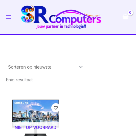
Ga
naar
de
inhoud
Enig resultaat
NIET OP VOORRAAD